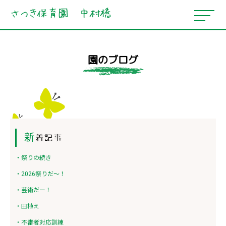
園のブログ
新
着記事
・祭りの続き
・2026祭りだ～！
・芸術だー！
・田植え
・不審者対応訓練