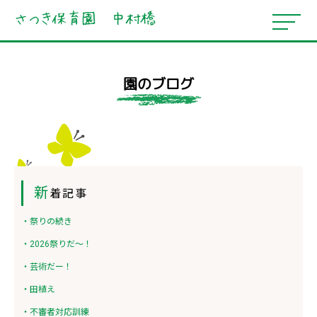
園のブログ
新
着記事
・祭りの続き
・2026祭りだ～！
・芸術だー！
・田植え
・不審者対応訓練